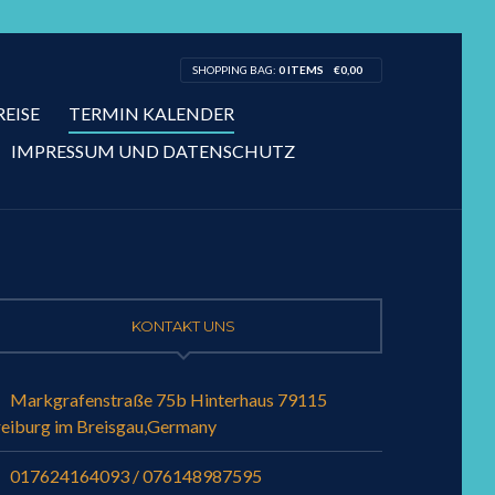
SHOPPING BAG:
0 ITEMS
€
0,00
REISE
TERMIN KALENDER
IMPRESSUM UND DATENSCHUTZ
KONTAKT UNS
Markgrafenstraße 75b Hinterhaus 79115
reiburg im Breisgau,Germany
017624164093 / 076148987595