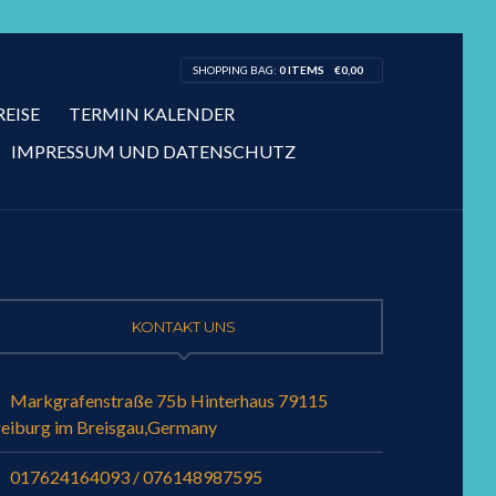
SHOPPING BAG:
0 ITEMS
€
0,00
REISE
TERMIN KALENDER
IMPRESSUM UND DATENSCHUTZ
KONTAKT UNS
Markgrafenstraße 75b Hinterhaus 79115
reiburg im Breisgau,Germany
017624164093 / 076148987595