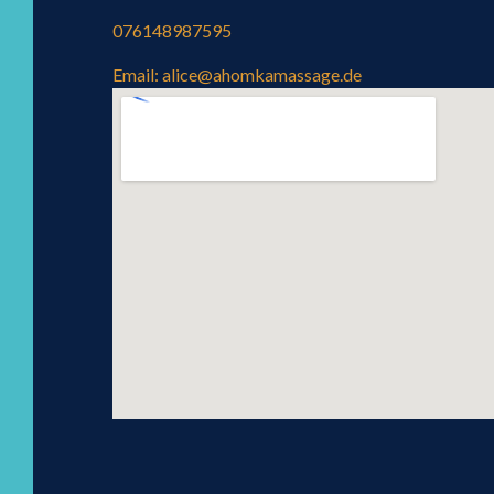
076148987595
Email: alice@ahomkamassage.de