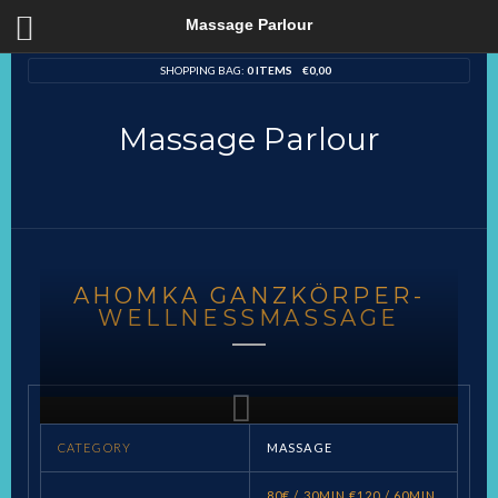
Massage Parlour
SHOPPING BAG:
0 ITEMS
€
0,00
Massage Parlour
AHOMKA GANZKÖRPER-
WELLNESSMASSAGE
CATEGORY
MASSAGE
80€ / 30MIN €120 / 60MIN,