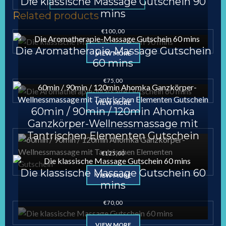
Die klassische Massage Gutschein 90
Card
mins
Related products
quantity
€
100,00
Die Aromatherapie-Massage Gutschein
VIEW MORE
60 mins
€
75,00
VIEW MORE
60min / 90min / 120min Ahomka
Ganzkörper-Wellnessmassage mit
Tantrischen Elementen Gutschein
€
125,00
Die klassische Massage Gutschein 60
VIEW MORE
mins
€
70,00
VIEW MORE