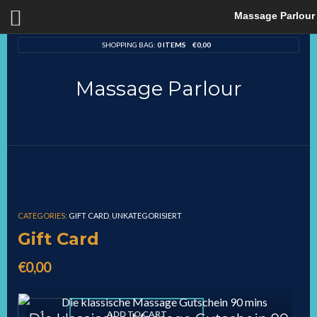
Massage Parlour
SHOPPING BAG:
0 ITEMS
€
0,00
Massage Parlour
CATEGORIES:
GIFT CARD
,
UNKATEGORISIERT
Gift Card
€
0,00
Gift
ADD TO CART